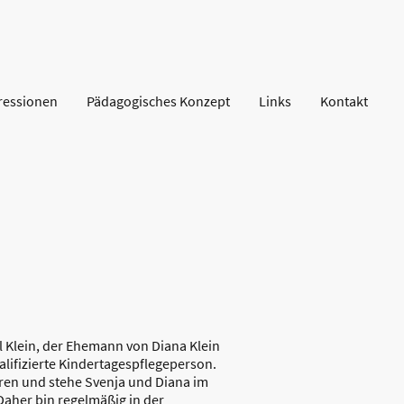
ressionen
Pädagogisches Konzept
Links
Kontakt
el Klein, der Ehemann von Diana Klein
alifizierte Kindertagespflegeperson.
ren und stehe Svenja und Diana im
 Daher bin regelmäßig in der